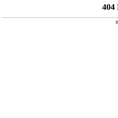
404
B