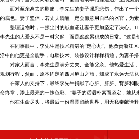
面对至亲离去的剧痛，李先生的妻子强忍悲伤，作出了一个勇
的底色。妻子坚信，若丈夫清醒，定会愿意用自己的器官，为素
整理遗物时，一摞尘封的献血证让妻子更加坚定了决心。11本
李先生的大爱从不是一时兴起，而是默默累积成的日常。“这是
在同事眼中，李先生是技术精湛的“定心丸”。他负责浙江区
活中的他更是全能手，电脑技术、装修设计样样精通，为妻子搭
对家人而言，李先生是满分丈夫、全能父亲。他热爱生活，注
规划行程，然而，原本约定的四月庐山之旅，却成了永远无法兑
在家人的支持下，最终李先生捐献了心脏、肝脏、肾脏和眼角
命终章，添上最亮的一抹色彩。”妻子的话语朴素而坚定，她从
他在生命尽头，将最后一份温柔留给世界，用无私奉献诠释了