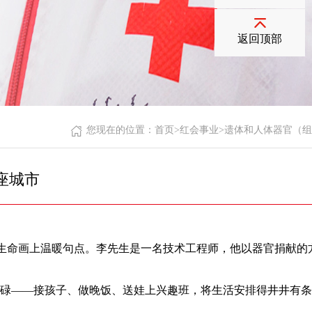
返回顶部
您现在的位置：
首页
>
红会事业
>
遗体和人体器官（组
座城市
次
生命画上温暖句点。李先生是一名技术工程师，他以器官捐献的
碌——接孩子、做晚饭、送娃上兴趣班，将生活安排得井井有条