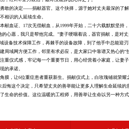
敢的决定——捐献器官。这个抉择，源于她对丈夫最深的了解
不相识的人延续生命。
献血证、17次无偿献血，从1999年开始，二十六载默默坚持
他的心愿，我只是帮他完成。”妻子哽咽着说，器官捐献，是对
域设备技术保障工作，再棘手的设备故障，到了他手中总能迎刃
建局域网方便工作，邻里有求必应，是大家口中靠谱又热心的“技
重仪式感，牢记每一个重要节日，用心经营着小家庭，让妻子直
现的承诺。
膜，让6位重症患者重获新生。捐献仪式上，白玫瑰铺就荣耀之
未后悔这个决定，只希望丈夫的善举能让更多人理解生命延续的
生命的价值。这位温暖的工程师，用善举让生命以另一种方式