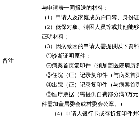
与申请表一同报送的
材料：
（
1
）申请人及家庭成员户口簿、身份
（
2
）低保对象、特困人员等或其他能
证明材料；
（
3
）因病致困的申请人需提供以下资
①
诊断证明原件；
备注
②
病案首页复印件（须加盖医院病历
③
住院（证）记录复印件（与病案首
④
出院（证）记录复印件（与病案首
⑤
医疗票据（需提供自费部分满
3
万元
件需加盖居委会或村委会公章
。）
（
4
）
申请人银行卡或存折复印件并