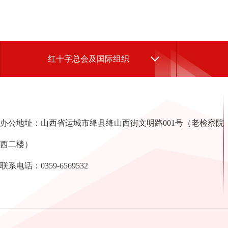
红十字总会及国际组织
办公地址：山西省运城市绛县绛山西街文明路001号（老检察院
西二楼）
联系电话：0359-6569532