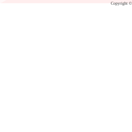
Copyright © 