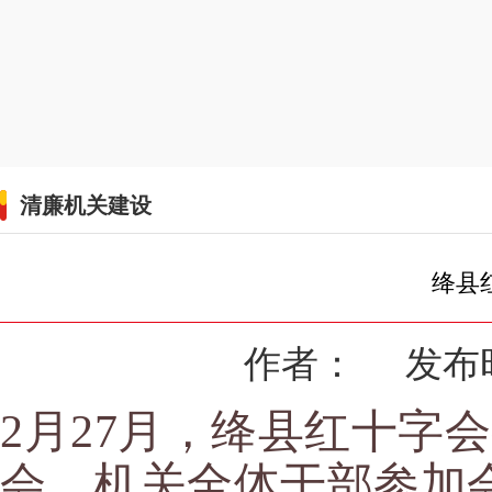
清廉机关建设
绛县
作者： 发布时间：
2月27月，绛县红十字
会，机关全体干部参加