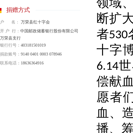
领域
捐赠方式
断扩
户 名：
万荣县红十字会
者
开 户 行：
中国邮政储蓄银行股份有限公司
530
万荣县支行
银行行号：
403181501019
十字
捐款账号：
9140 0401 0003 078946
世
6.14
联系电话：
18636364916
偿献
愿者
血、
播、