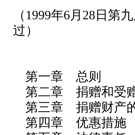
（
1999
年
6
月
28
日第九
过
）
第
一章 总则
第
二章 捐赠和受
第
三章 捐赠财产
第
四章 优惠措施