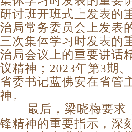
集体学习时发表的重要
研讨班开班式上发表的重
治局常务委员会上发表
三次集体学习时发表的重
治局会议上的重
要讲话
议精神；
2023年第3
省委书记蓝佛安在省管
神。
最后，梁晓梅要求
锋精神的重要指示，深