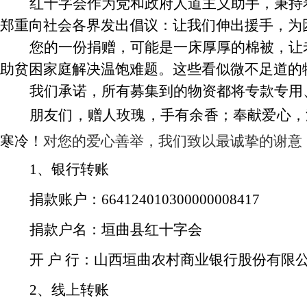
红十字会作为
党和政府人道主义助手，
秉持
郑重向社会各界发出倡议：让我们伸出援手，为
您的一份捐赠，可能是一床厚厚的棉被，让
助贫困家庭解决温饱难题。这些看似微不足道的
我们承诺，所有募集到的物资都将专款专用
朋友们，赠人玫瑰
，
手
有
余香
；
奉献爱心，
寒冷！
对您的爱心善举，我们致以最诚挚的谢意
1、银行转账
捐款账户：
664124010300000008417
捐款户名：
垣曲
县红十字会
开
户
行：
山西垣曲农村商业银行股份有限
2、
线上转账