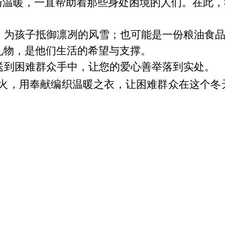
与温暖，一直帮助
着
那些身处困境的人们。
在此，
。
，为孩子抵御凛冽的风雪；也可能是一份粮油食
礼物，是他们生活的希望与支撑。
送到困难群众手中，让您的爱心善举落到实处。
火，用奉献编织温暖之衣，让困难群众在这个冬