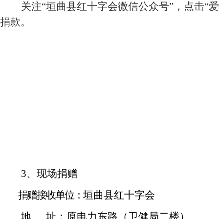
关注
“垣曲县红十字会微信公众号”，点击“
捐款。
3、
现场
捐赠
捐赠接收单位：
垣曲
县红十字会
地
址：原
电力东路（卫健局二楼）