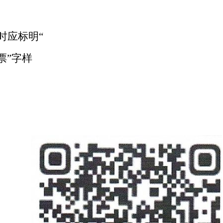
时应标明
“
票”字样