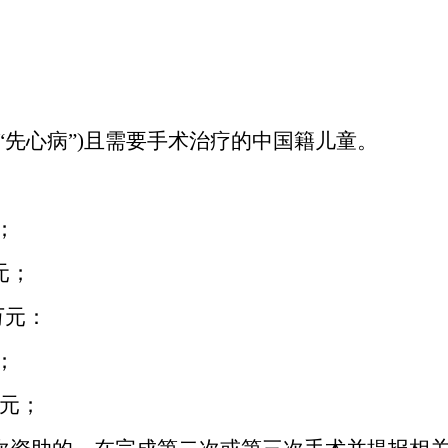
称“先心病”)且需要手术治疗的中国籍儿童。
；
元；
万元：
；
万元；